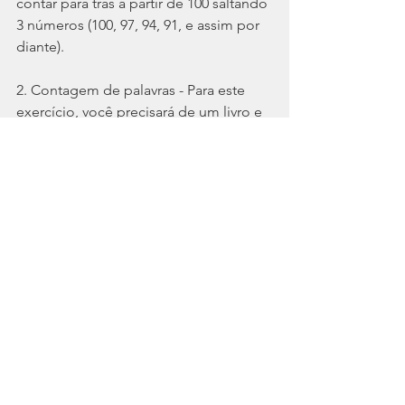
contar para trás a partir de 100 saltando 
3 números (100, 97, 94, 91, e assim por 
diante).
2. Contagem de palavras - Para este 
exercício, você precisará de um livro e 
abri-lo numa página completamente 
aleatória ou à escolha. Agora, conte 
todas as palavras no primeiro 
parágrafo. Tente ir o mais rápido 
possível na sua primeira tentativa. 
Depois, lentamente conte as palavras 
novamente para ter certeza que está 
correto.
3. Foco num objeto pequeno - Para 
este exercício, observe o objeto 
pequeno mais próximo ao seu redor. 
Segure o mesmo aproximadamente 30 