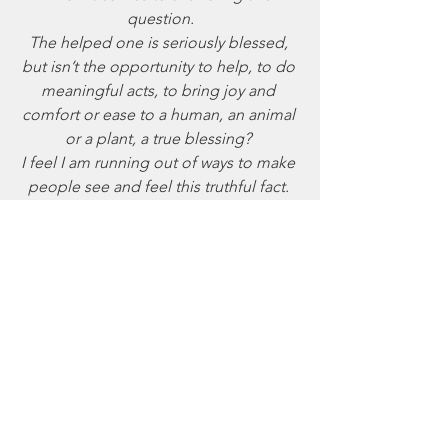
question.
The helped one is seriously blessed, 
but isn’t the opportunity to help, to do 
meaningful acts, to bring joy and 
comfort or ease to a human, an animal 
or a plant, a true blessing? 
I feel I am running out of ways to make 
people see and feel this truthful fact. 
That our love action, our solidarity, our 
compassion, and our kindness have a 
ripple effect that is felt way beyond our 
radar and beyond what we can fathom. 
Everything we think, feel and do, has 
this effect. Should we not choose to 
broadcast Love? For the simple fact 
that it is for the good of everything and 
everyone? For the simple fact that that 
is the way of the heart and the truth, of 