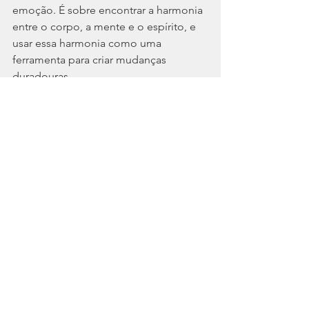
emoção. É sobre encontrar a harmonia 
entre o corpo, a mente e o espírito, e 
usar essa harmonia como uma 
ferramenta para criar mudanças 
duradouras.
Ao abraçar o espírito artístico no nosso 
trabalho, criamos um espaço onde a 
inovação encontra a tradição, onde a 
ciência se mistura com a intuição e 
onde cada jornada é uma obra-prima 
em construção.
No
 Life & Wellness Mentoring, cada 
indivíduo é único, com as suas 
próprias histórias, desafios e potencial. 
Acompanhá-los nesta jornada de 
autodescoberta e crescimento é como 
pintar um quadro em constante 