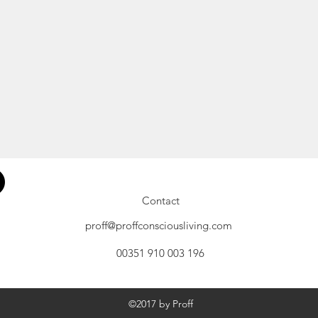
Contact
proff@proffconsciousliving.com
00351 910 003 196
©2017 by Proff