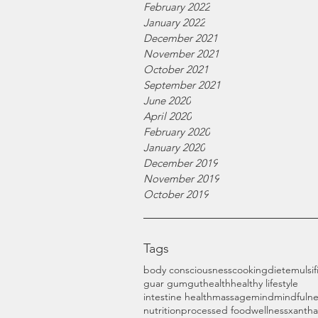
February 2022
January 2022
December 2021
November 2021
October 2021
September 2021
June 2020
April 2020
February 2020
January 2020
December 2019
November 2019
October 2019
Tags
body consciousness
cooking
diet
emulsif
guar gum
gut
health
healthy lifestyle
intestine health
massage
mind
mindfulne
nutrition
processed food
wellness
xanth