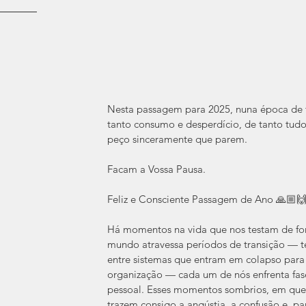
Nesta passagem para 2025, nuna época de t
tanto consumo e desperdício, de tanto tudo..
peço sinceramente que parem. 
Facam a Vossa Pausa. 
Feliz e Consciente Passagem de Ano 🙏🏼🙌
Há momentos na vida que nos testam de fo
mundo atravessa períodos de transição — t
entre sistemas que entram em colapso para 
organização — cada um de nós enfrenta fas
pessoal. Esses momentos sombrios, em que
trazem consigo a angústia, a confusão e, p