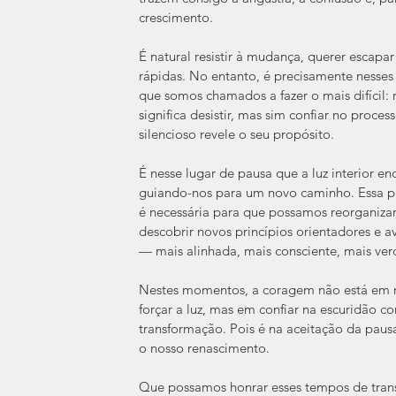
crescimento.
É natural resistir à mudança, querer escapa
rápidas. No entanto, é precisamente nesses
que somos chamados a fazer o mais difícil: 
significa desistir, mas sim confiar no proces
silencioso revele o seu propósito.
É nesse lugar de pausa que a luz interior en
guiando-nos para um novo caminho. Essa pa
é necessária para que possamos reorganizar 
descobrir novos princípios orientadores e 
— mais alinhada, mais consciente, mais ver
Nestes momentos, a coragem não está em re
forçar a luz, mas em confiar na escuridão c
transformação. Pois é na aceitação da pau
o nosso renascimento.
Que possamos honrar esses tempos de tran