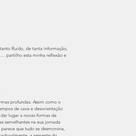
anto Ruído, de tanta informação,  
.. partilho esta minha reflexão e 
 
rmas profundas. Assim como o 
empos de caos e desorientação 
dar lugar a novas formas de 
es semelhantes na sua jornada 
 parece que tudo se desmorona, 
aradoxalmente, a semente do 