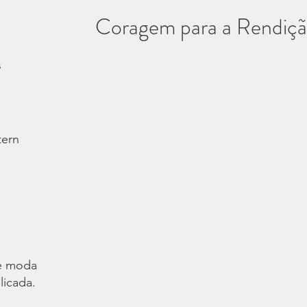
Coragem para a Rendiçã
s
tern
é moda.
licada.