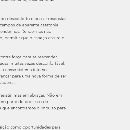
r do desconforto e buscar respostas 
 tempos de aparente catatonia 
render-nos. Render-nos não 
so, permitir que o espaço escuro e 
contra força para se reacender, 
usa, muitas vezes desconfortável, 
o nosso sistema interno, 
avançar para uma nova forma de ser 
dadeira.
sistir, mas em abraçar. Não em 
omo parte do processo de 
sa que encontramos o impulso para 
sição como oportunidades para 