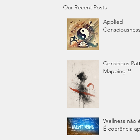
Our Recent Posts
Applied
Consciousnes
Conscious Pat
Mapping™
Wellness não 
É coerência ap