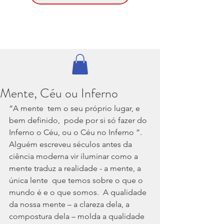
Mente, Céu ou Inferno
“A mente  tem o seu próprio lugar, e 
bem definido,  pode por si só fazer do 
Inferno o Céu, ou o Céu no Inferno ”. 
Alguém escreveu séculos antes da 
ciência moderna vir iluminar como a 
mente traduz a realidade - a mente, a 
única lente  que temos sobre o que o 
mundo é e o que somos.  A qualidade 
da nossa mente – a clareza dela, a 
compostura dela – molda a qualidade 