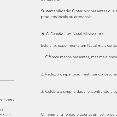
Sustentabilidade: Optar por presentes que 
produtos locais ou artesanais.
🌟 O Desafio: Um Natal Minimalista
Este ano, experimenta um Natal mais consc
1. Oferece menos presentes, mas mais pres
2. Reduz o desperdício, reutilizando decor
3. Celebra a simplicidade, encontrando aleg
ier
fitness
ss
an gum
O minimalismo não é apenas um estilo de v