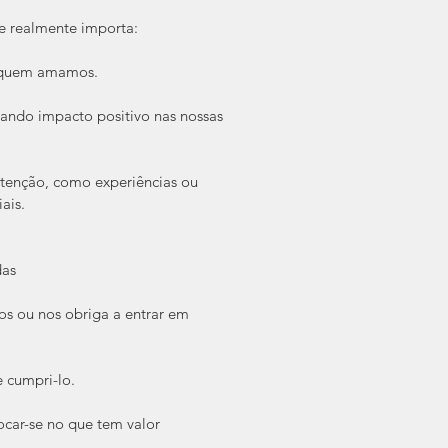
e realmente importa:
m quem amamos.
iando impacto positivo nas nossas 
tenção, como experiências ou 
ais.
das
os ou nos obriga a entrar em 
 cumpri-lo.
ocar-se no que tem valor 