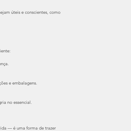
sejam úteis e conscientes, como 
iente:
ença.
ações e embalagens.
ria no essencial.
ida — é uma forma de trazer 