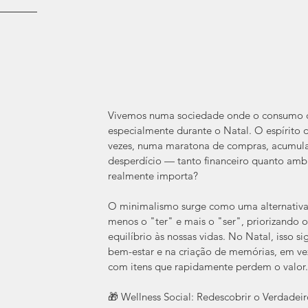
Vivemos numa sociedade onde o consumo d
especialmente durante o Natal. O espírito 
vezes, numa maratona de compras, acumula
desperdício — tanto financeiro quanto ambie
realmente importa?
O minimalismo surge como uma alternativa p
menos o "ter" e mais o "ser", priorizando o
equilíbrio às nossas vidas. No Natal, isso si
bem-estar e na criação de memórias, em vez
com itens que rapidamente perdem o valor.
🎁 Wellness Social: Redescobrir o Verdadeir