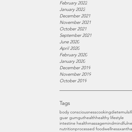
February 2022
January 2022
December 2021
November 2021
October 2021
September 2021
June 2020
April 2020
February 2020
January 2020
December 2019
November 2019
October 2019
Tags
body consciousness
cooking
diet
emulsif
guar gum
gut
health
healthy lifestyle
intestine health
massage
mind
mindfulne
nutrition
processed food
wellness
xanth