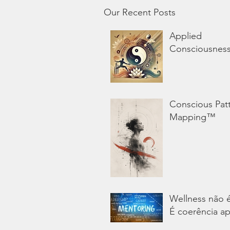
Our Recent Posts
Applied
Consciousnes
Conscious Pat
Mapping™
Wellness não 
É coerência ap