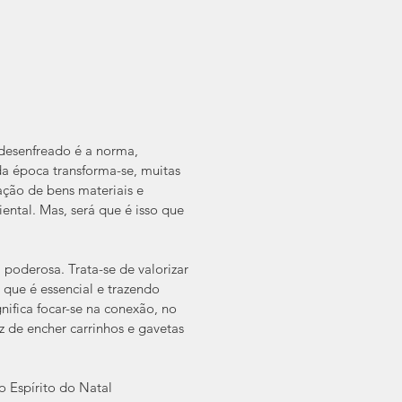
esenfreado é a norma, 
da época transforma-se, muitas 
ção de bens materiais e 
ntal. Mas, será que é isso que 
oderosa. Trata-se de valorizar 
 que é essencial e trazendo 
gnifica focar-se na conexão, no 
 de encher carrinhos e gavetas 
o Espírito do Natal