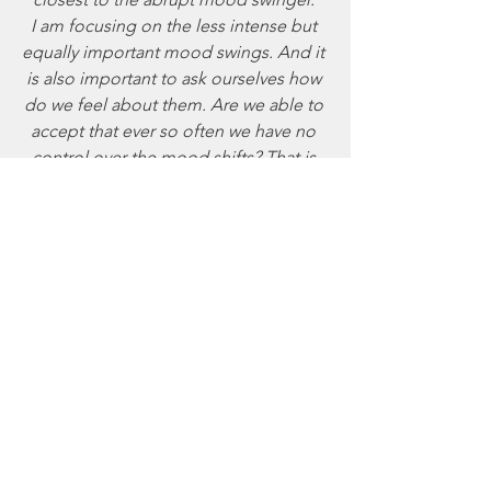
I am focusing on the less intense but 
equally important mood swings. And it 
is also important to ask ourselves how 
do we feel about them. Are we able to 
accept that ever so often we have no 
control over the mood shifts? That is 
totally beyond us? Are we able to 
recognize them in ourselves and be 
graceful and in others and be as 
gracious with them? Are we able to 
allow ourselves and others the space if 
needed and not feel guilty or make 
them feel guilty?
There are mood shifts that we are in 
control of, however.  It is a matter of 
raising awareness in the right moment 
and find the best way to go about 
them. Externally or internally, the 