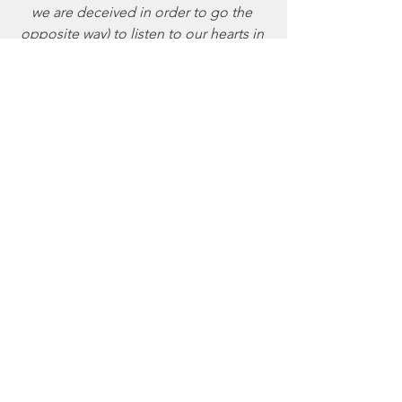
we are deceived in order to go the 
opposite way) to listen to our hearts in 
order to fulfil the purpose of our Souls, 
what are we left with? 
I doubt people chose an addiction 
because it is the easy way out. For 
some, it may be the only way out, for 
they are so disconnected from a life of 
meaning. Or because they refuse a life 
of resignation for no valid reason. And 
they fall into the pit of addiction. And 
by addiction i mean it goes way 
beyond consuming drugs and alcohol. 
I mean addictions that psychology 
recognizes but society encourages but 
does no identify. 
Furthermore, disconnection from our 
parents lead some to find guidance in 
their peers. When children are the 