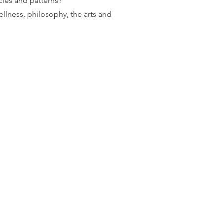
cles and patterns?
lness, philosophy, the arts and