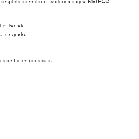
a completa do método, explore a página
METHOD.
tas isoladas.
a integrado.
o acontecem por acaso.