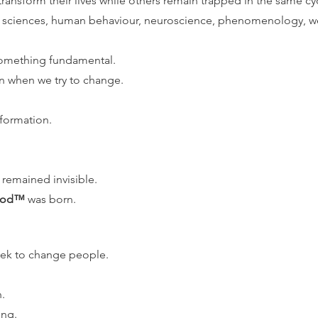
nsform their lives while others remain trapped in the same cy
 sciences, human behaviour, neuroscience, phenomenology, wel
something fundamental.
n when we try to change.
formation.
remained invisible.
hod™
was born.
eek to change people.
.
ing.