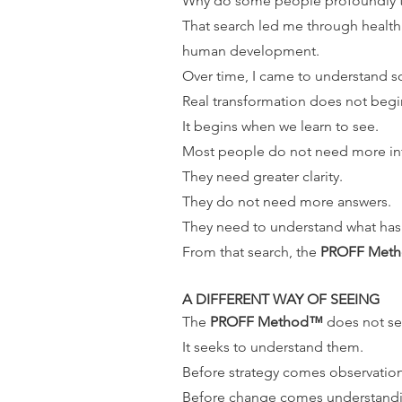
Why do some people profoundly tra
That search led me through health
human development.
Over time, I came to understand 
Real transformation does not begi
It begins when we learn to see.
Most people do not need more in
They need greater clarity.
They do not need more answers.
They need to understand what has 
From that search, the
PROFF Met
A DIFFERENT WAY OF SEEING
The
PROFF Method™
does not s
It seeks to understand them.
Before strategy comes observation
Before change comes understand