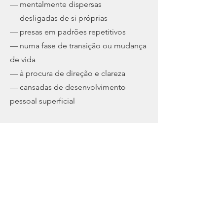
— mentalmente dispersas
— desligadas de si próprias
— presas em padrões repetitivos
— numa fase de transição ou mudança
de vida
— à procura de direção e clareza
— cansadas de desenvolvimento
pessoal superficial
Também é indicado para quem
procura:
— um autoconhecimento mais
profundo
— maior consciência wellness
— compreensão dos seus padrões
comportamentais