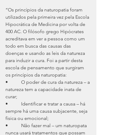
“Os princípios da naturopatia foram 
utilizados pela primeira vez pela Escola 
Hipocrática de Medicina por volta de 
400 AC. O filósofo grego Hipócrates 
acreditava em ver a pessoa como um 
todo em busca das causas das 
doenças e usando as leis da natureza 
para induzir a cura. Foi a partir desta 
escola de pensamento que surgiram 
os princípios da naturopatia:
•           O poder de cura da natureza – a 
natureza tem a capacidade inata de 
curar;
•           Identificar e tratar a causa – há 
sempre há uma causa subjacente, seja 
física ou emocional;
•           Não fazer mal – um naturopata 
nunca usará tratamentos que possam 