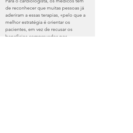
Para o cardiologista, os médicos têm 
de reconhecer que muitas pessoas já 
aderiram a essas terapias, «pelo que a 
melhor estratégia é orientar os 
pacientes, em vez de recusar os 
benefícios comprovados por 
estudos.Como médicos, a nossa 
obrigação é recorrer a todos os meios 
disponíveis para melhorar a vida dos 
doentes. Em Portugal ainda estamos 
no início, mas se olharmos para países 
com Inglaterra, Estados Unidos e 
Alemanha observamos uma ligação 
mais estreita entre a medicina 
convencional e as restantes.»
O futuro
«É imperioso que os doentes possam 
dizer aos médicos o que desejam 
tomar em paralelo e que esses 