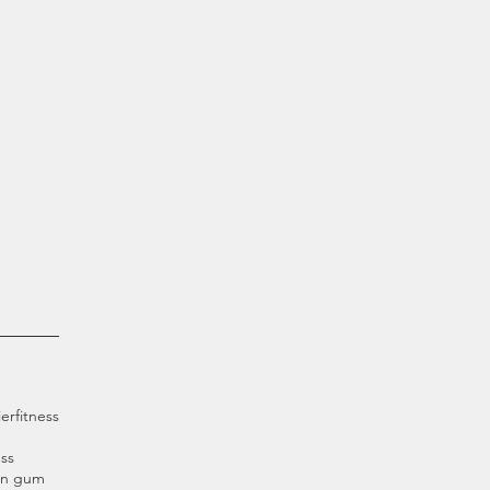
ier
fitness
ss
an gum