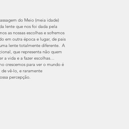
 Passagem do Meio (meia idade) 
 da lente que nos foi dada pela 
zemos as nossas escolhas e sofremos 
do em outra época e lugar, de pais 
uma lente totalmente diferente.  A 
ional, que representa não quem 
 a vida e a fazer escolhas… 
mo crescemos para ver o mundo é 
 de vê-lo, e raramente 
ossa percepção.