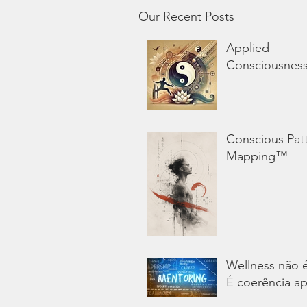
Our Recent Posts
Applied
Consciousnes
Conscious Pat
Mapping™
Wellness não 
É coerência ap