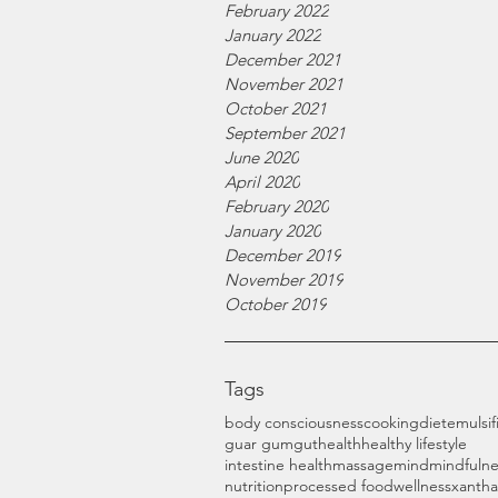
February 2022
January 2022
December 2021
November 2021
October 2021
September 2021
June 2020
April 2020
February 2020
January 2020
December 2019
November 2019
October 2019
Tags
body consciousness
cooking
diet
emulsif
guar gum
gut
health
healthy lifestyle
intestine health
massage
mind
mindfulne
nutrition
processed food
wellness
xanth