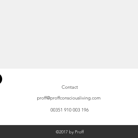
Contact
proff@proffconsciousliving.com
00351 910 003 196
©2017 by Proff