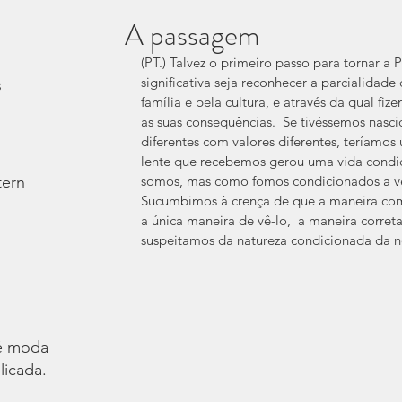
A passagem
(PT.) Talvez o primeiro passo para tornar a
significativa seja reconhecer a parcialidade
s
família e pela cultura, e através da qual fi
as suas consequências.  Se tivéssemos nasci
diferentes com valores diferentes, teríamos 
lente que recebemos gerou uma vida condic
tern
somos, mas como fomos condicionados a ver
Sucumbimos à crença de que a maneira co
a única maneira de vê-lo,  a maneira correta
suspeitamos da natureza condicionada da n
é moda.
licada.