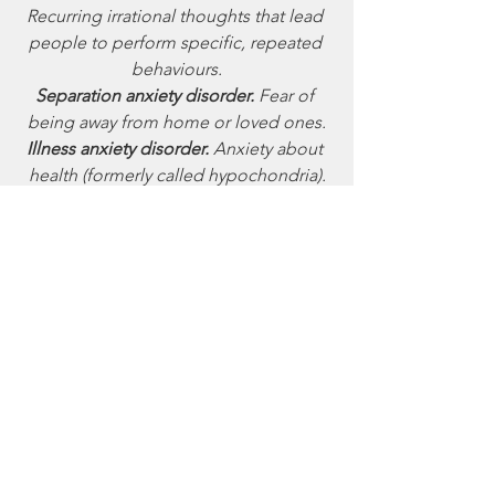
Recurring irrational thoughts that lead 
people to perform specific, repeated 
behaviours.
Separation anxiety disorder.
 Fear of 
being away from home or loved ones.
Illness anxiety disorder.
 Anxiety about 
health (formerly called hypochondria).
A number of mental health conditions 
include anxiety as a symptom such as
Post-traumatic stress disorder (PTSD).
Anxiety following a traumatic event.
Major depressive disorders.
 A strong 
relationship exists between depression 
and anxiety.
Chronic disease.
 Managing conditions 
such as chronic obstructive pulmonary 
disease and diabetes may result in 
anxiety symptoms.