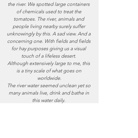
the river. We spotted large containers 
of chemicals used to treat the 
tomatoes. The river, animals and 
people living nearby surely suffer 
unknowingly by this. A sad view. And a 
concerning one. With fields and fields 
for hay purposes giving us a visual 
touch of a lifeless desert. 
Although extensively large to me, this 
is a tiny scale of what goes on 
worldwide.
The river water seemed unclean yet so 
many animals live, drink and bathe in 
this water daily. 
Eventually we reached a place where 
we could see magnificent creatures 
and green all around. But beyond this 
oasis, there was nothing but dust, 
tomatoes and heat. 