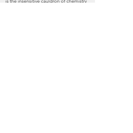
is the insensitive cauldron of chemistry 
and chance, the Universe. We are part 
of this miracle.
PP
Comments
Write a comment...