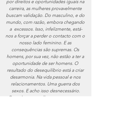
por direitos e oportunidades iguais na 
carreira, as mulheres provavelmente 
buscam validação. Do masculino, e do 
mundo, com razão, embora chegando 
a  excessos. Isso, infelizmente, está-
nos a forçar a perder o contacto com o 
nosso lado feminino. E as 
consequências são supremas. Os 
homens, por sua vez, não estão a ter a 
oportunidade de ser homens. O 
resultado do desequilíbrio está a criar 
desarmonia. Na vida pessoal e nos 
relacionamentos. Uma guerra dos 
sexos. E acho isso desnecessário.
Quando uma mulher se prova para o 
mundo, se isso for realmente 
necessário, ela pode retornar ao 
centro. Ela não precisará mais dessa 
validação. Ela pode suavizar sabendo 