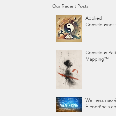
Our Recent Posts
Applied
Consciousnes
Conscious Pat
Mapping™
Wellness não 
É coerência ap