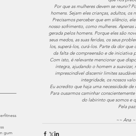
Por que as mulheres devem se reunir? P
homens. Sejam eles crianças, adultos, os 
Precisamos perceber que em silêncio, ele
nosso sofrimento, como mulheres. Apenas a 
gerada pelos homens. Porque eles são novo
seus medos, as suas feridas, os seus probl
los, superá-los, curá-los. Parte da dor qu
da falta de compreensão e de iniciativa 
Com isto, é relevante mencionar que dispo
íntegra, ajudando o homem a suavizar, 
imprescindível discernir limites saudáve
integridade, os nossos valo
Eu acredito que haja uma necessidade de m
Para ousarmos caminhar conscientemente e
do labirinto que somos e 
Pela paz
ier
fitness
~~ Ana ~
ss
an gum