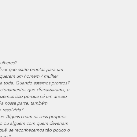
ulheres?
lizar que estão prontas para um 
s querem um homem / mulher 
da toda. Quando estamos prontos? 
acionamentos que «fracassaram», e 
dizemos isso porque há um anseio 
Da nossa parte, também.
 resolvida?
s. Alguns criam os seus próprios 
lgo ou alguém com quem deveriam 
 quê, se reconhecemos tão pouco o 
cupa?