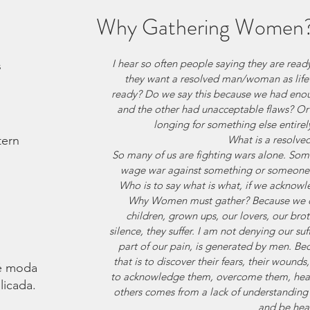
Why Gathering Women
I hear so often people saying they are ready
s
they want a resolved man/woman as lif
ready? Do we say this because we had enoug
and the other had unacceptable flaws? Or 
longing for something else entirel
tern
What is a resolve
So many of us are fighting wars alone. Some
wage war against something or someone 
Who is to say what is what, if we acknowle
Why Women must gather? Because we o
children, grown ups, our lovers, our brot
silence, they suffer. I am not denying our su
part of our pain, is generated by men. Be
that is to discover their fears, their wounds
é moda.
to acknowledge them, overcome them, heal 
licada.
others comes from a lack of understanding a
and be hea