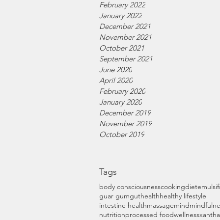
February 2022
January 2022
December 2021
November 2021
October 2021
September 2021
June 2020
April 2020
February 2020
January 2020
December 2019
November 2019
October 2019
Tags
body consciousness
cooking
diet
emulsif
guar gum
gut
health
healthy lifestyle
intestine health
massage
mind
mindfulne
nutrition
processed food
wellness
xanth