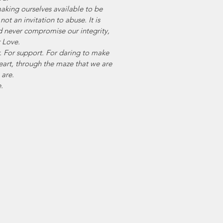
making ourselves available to be 
ot an invitation to abuse. It is 
d never compromise our integrity, 
r Love.
r. For support. For daring to make 
art, through the maze that we are 
are. 
.