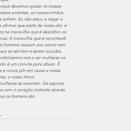
orque devemos ajudar os nossos 
nossos amantes, os nossos irmãos. 
s sofrem. Eu não estou a negar o 
afirmar que parte da nossa dor, é 
s na maravilha que é descobrir os 
emas. A maravilha que é reconhecê-
e os homens causam aos outros vem 
para se abrirem e serem ouvidos. 
nibilizarmo-nos a ser mulheres na 
não é um convite para abuso. É 
is e nunca pôr em causa a nossa 
res, o nosso Amor. 
ulheres se reunirem. De suporte. 
 com o coração radiante através 
que os homens são.
.
~