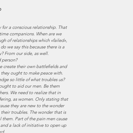
?
 for a conscious relationship. That 
etime companions. When are we 
h of relationships which «failed», 
do we say this because there is a 
y? From our side, as well. 
d person? 
 create their own battlefields and 
they ought to make peace with. 
dge so little of what troubles us?
ught to aid our men. Be them 
hers. We need to realize that in 
ffering, as women. Only stating that 
cause they are new to the wonder 
, their troubles. The wonder that is 
them. Part of the pain men cause 
nd a lack of initiative to open up 
rd.